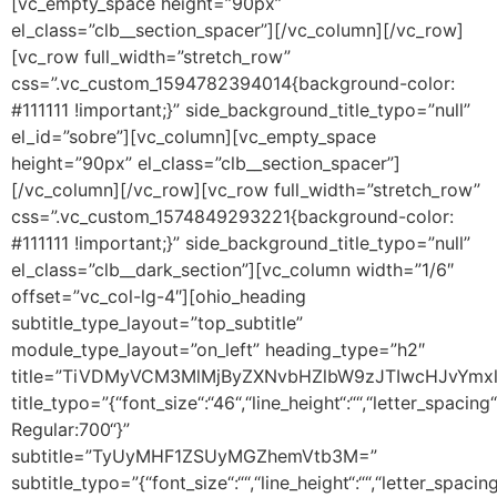
[vc_empty_space height=”90px”
el_class=”clb__section_spacer”][/vc_column][/vc_row]
[vc_row full_width=”stretch_row”
css=”.vc_custom_1594782394014{background-color:
#111111 !important;}” side_background_title_typo=”null”
el_id=”sobre”][vc_column][vc_empty_space
height=”90px” el_class=”clb__section_spacer”]
[/vc_column][/vc_row][vc_row full_width=”stretch_row”
css=”.vc_custom_1574849293221{background-color:
#111111 !important;}” side_background_title_typo=”null”
el_class=”clb__dark_section”][vc_column width=”1/6″
offset=”vc_col-lg-4″][ohio_heading
subtitle_type_layout=”top_subtitle”
module_type_layout=”on_left” heading_type=”h2″
title=”TiVDMyVCM3MlMjByZXNvbHZlbW9zJTIwcHJvYmx
title_typo=”{“font_size“:“46“,“line_height“:““,“letter_spacing
Regular:700“}”
subtitle=”TyUyMHF1ZSUyMGZhemVtb3M=”
subtitle_typo=”{“font_size“:““,“line_height“:““,“letter_spaci