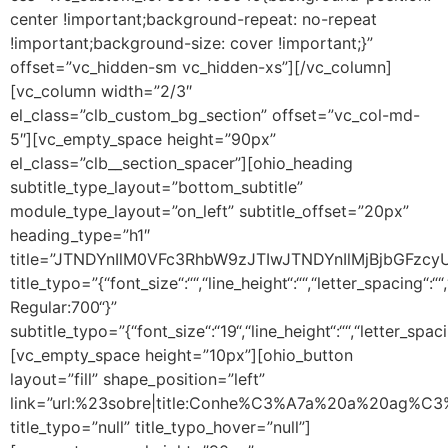
center !important;background-repeat: no-repeat
!important;background-size: cover !important;}”
offset=”vc_hidden-sm vc_hidden-xs”][/vc_column]
[vc_column width=”2/3″
el_class=”clb_custom_bg_section” offset=”vc_col-md-
5″][vc_empty_space height=”90px”
el_class=”clb__section_spacer”][ohio_heading
subtitle_type_layout=”bottom_subtitle”
module_type_layout=”on_left” subtitle_offset=”20px”
heading_type=”h1″
title=”JTNDYnIlM0VFc3RhbW9zJTIwJTNDYnIlMjBjbGF
title_typo=”{“font_size“:““,“line_height“:““,“letter_spacing“:
Regular:700“}”
subtitle_typo=”{“font_size“:“19“,“line_height“:““,“letter_spacin
[vc_empty_space height=”10px”][ohio_button
layout=”fill” shape_position=”left”
link=”url:%23sobre|title:Conhe%C3%A7a%20a%20ag%C3%
title_typo=”null” title_typo_hover=”null”]