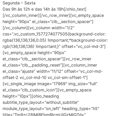
Segunda – Sexta
Das 9h às 12h e das 14h às 19h[/ohio_text]
[/vc_column_inner][/vc_row_inner][vc_empty_space
height=”90px” el_class=”clb__section_spacer”]
[/vc_column][vc_column width=”1/2″
css=”.vc_custom_1577274077505{background-color:
rgba(136,136,136,0.05) !important;*background-color:
rgb(136,136,136) !important;}” offset=”vc_col-md-3″]
[vc_empty_space height=”90px”
el_class=”clb__section_spacer”][vc_row_inner
el_class=”clb__padding_reset”][vc_column_inner
el_class=”ajuste” width=”11/12″ offset=”vc_col-md-
offset-2 vc_col-md-10 vc_col-sm-offset-1″]
[vc_single_image image=”17969″ img_size=”full”
el_class=”clb_custom_icon”][vc_empty_space
height=”10px”][ohio_heading
subtitle_type_layout=”without_subtitle”
module_type_layout=”on_left” heading_type=”h5″
title=”Tm9zc28lMjBFbmRlcmUlQzMlQTdv”