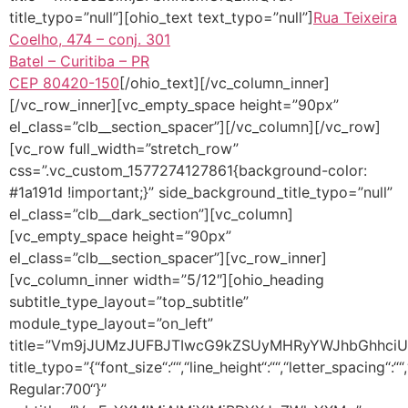
title_typo=”null”][ohio_text text_typo=”null”]
Rua Teixeira
Coelho, 474 – conj. 301
Batel – Curitiba – PR
CEP 80420-150
[/ohio_text][/vc_column_inner]
[/vc_row_inner][vc_empty_space height=”90px”
el_class=”clb__section_spacer”][/vc_column][/vc_row]
[vc_row full_width=”stretch_row”
css=”.vc_custom_1577274127861{background-color:
#1a191d !important;}” side_background_title_typo=”null”
el_class=”clb__dark_section”][vc_column]
[vc_empty_space height=”90px”
el_class=”clb__section_spacer”][vc_row_inner]
[vc_column_inner width=”5/12″][ohio_heading
subtitle_type_layout=”top_subtitle”
module_type_layout=”on_left”
title=”Vm9jJUMzJUFBJTIwcG9kZSUyMHRyYWJhbGhhci
title_typo=”{“font_size“:““,“line_height“:““,“letter_spacing“:
Regular:700“}”