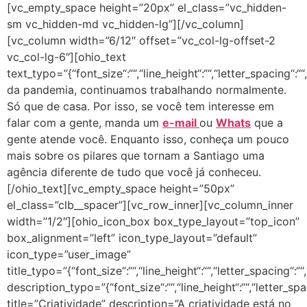
[vc_empty_space height=”20px” el_class=”vc_hidden-
sm vc_hidden-md vc_hidden-lg”][/vc_column]
[vc_column width=”6/12″ offset=”vc_col-lg-offset-2
vc_col-lg-6″][ohio_text
text_typo=”{“font_size“:““,“line_height“:““,“letter_spacing“:“
da pandemia, continuamos trabalhando normalmente.
Só que de casa. Por isso, se você tem interesse em
falar com a gente, manda um
e-mail
ou
Whats
que a
gente atende você. Enquanto isso, conheça um pouco
mais sobre os pilares que tornam a Santiago uma
agência diferente de tudo que você já conheceu.
[/ohio_text][vc_empty_space height=”50px”
el_class=”clb__spacer”][vc_row_inner][vc_column_inner
width=”1/2″][ohio_icon_box box_type_layout=”top_icon”
box_alignment=”left” icon_type_layout=”default”
icon_type=”user_image”
title_typo=”{“font_size“:““,“line_height“:““,“letter_spacing“:““
description_typo=”{“font_size“:““,“line_height“:““,“letter_spa
title=”Criatividade” description=”A criatividade está no