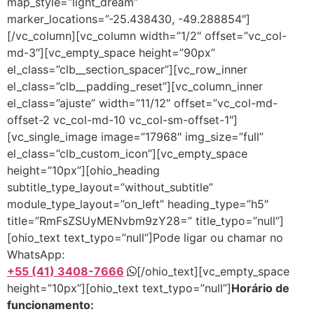
+55 (41) 3408-7666
[/ohio_text][vc_empty_space
height=”10px”][ohio_text text_typo=”null”]
Horário de
funcionamento: