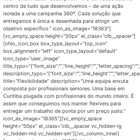
centro de tudo que desenvolvemos – de uma ação
isolada a uma campanha 360º. Cada solução que
entregamos é única e desenhada para atingir um
objetivo específico.” icon_as_image=”18363″]
[vc_empty_space height=”50px” el_class=”clb__spacer”]
[ohio_icon_box box_type_layout=”top_icon”
box_alignment=”left” icon_type_layout=”default”
icon_type=”user_image”
title_typo=”{“font_size“:““,“line_height“:““,“letter_spacing“:““
description_typo=”{“font_size“:““,“line_height“:““,“letter_spa
title=”Flexibilidade” description=”Uma equipe enxuta
composta por profissionais seniores. Uma base em
Curitiba plugada com profissionais do mundo inteiro. É
assim que conseguimos nos manter flexíveis para
entregar um trabalho de ponta por um preço justo.”
icon_as_image=”18365″][vc_empty_space
height=”50px” el_class=”clb__spacer vc_hidden-lg
vc_hidden-md vc_hidden-sm”][/vc_column_inner]