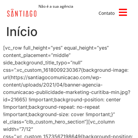
Não é a sua agência
Contato
Início
[vc_row full_height=”yes” equal_height=”yes”
content_placement=”middle”
side_background_title_typo=”null”
css=”.vc_custom_1618009230367{background-image:
url(https://santiagocomunicacao.com/wp-
content/uploads/2021/04/banner-agencia-
comunicacao-publicidade-marketing-curitiba-min.jpg?
id=21665) !important;background-position: center
!important;background-repeat: no-repeat
!important;background-size: cover !important;}”
el_class=”clb_custom_hero_section”][vc_column
width=”7/12″
css=”.vc_custom_1573567198649{background-position: